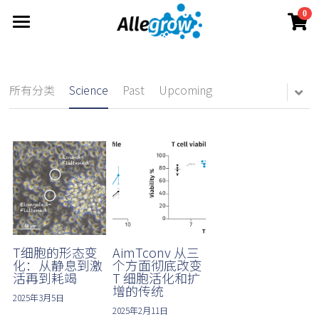
0
×
×
商品分类
博客分类
产品与服务
技术平台
所有商品分类
所有博客分类
AimGel
所有分类
Science
Past
Upcoming
定制服务
关于
Aim-Core
News
原理概述
技术洞察
资料中心
Aim-Tconv
Science
联系我们
Allegrow团队
Aim-NK
Milestone
简体中文
产品资料
Allegrow 故事
投资者资料
简体中文
立即订购
新闻动态
English
T细胞的形态变
AimTconv 从三
化：从静息到激
个方面彻底改变
活再到耗竭
T 细胞活化和扩
增的传统
2025年3月5日
2025年2月11日