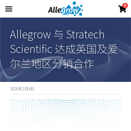
×
0
商品分类
产品与服务
Allegrow 与 Stratech 
所有商品分类
技术平台
AimGel
Scientific 达成英国及爱
Aim-Core
定制服务
关于
原理概述
Aim-Tconv
尔兰地区分销合作
技术洞察
资料中心
联系我们
Aim-NK
Allegrow团队
简体中文
产品资料
Allegrow 故事
投资者资料
简体中文
2026年1月4日
立即订购
新闻动态
English