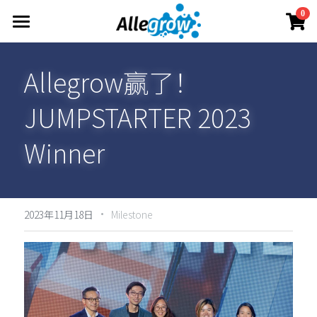
×
0
商品分类
产品与服务
Allegrow赢了！
所有商品分类
技术平台
AimGel
JUMPSTARTER 2023 
Aim-Core
定制服务
关于
原理概述
Aim-Tconv
Winner
技术洞察
资料中心
联系我们
Aim-NK
Allegrow团队
简体中文
产品资料
Allegrow 故事
·
投资者资料
简体中文
2023年11月18日
Milestone
立即订购
新闻动态
English