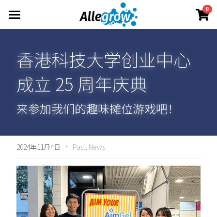
×
0
商品分类
产品与服务
所有商品分类
香港科技大学创业中心
技术平台
AimGel
Aim-Core
成立 25 周年庆典
定制服务
关于
原理概述
Aim-Tconv
技术洞察
资料中心
联系我们
来参加我们的趣味摊位游戏吧！
Aim-NK
Allegrow团队
简体中文
产品资料
Allegrow 故事
·
投资者资料
简体中文
2024年11月4日
Past,
News
立即订购
新闻动态
English