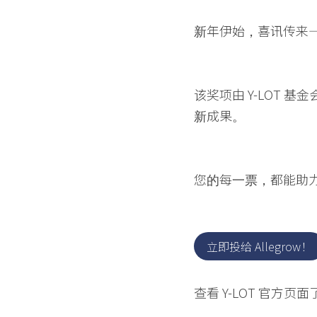
新年伊始，喜讯传来——Al
该奖项由 Y-LOT
新成果。
您的每一票，都能助力
立即投给 Allegrow！
查看 Y-LOT 官方页