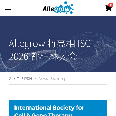
×
0
商品分类
产品与服务
所有商品分类
技术平台
AimGel
Allegrow 将亮相 ISCT 
Aim-Core
定制服务
关于
原理概述
Aim-Tconv
2026 都柏林大会
技术洞察
资料中心
联系我们
Aim-NK
Allegrow团队
简体中文
产品资料
Allegrow 故事
·
投资者资料
简体中文
2026年4月28日
News,
Upcoming
立即订购
新闻动态
English