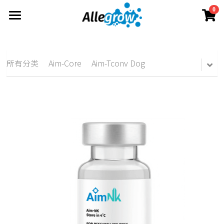
0
×
×
商品分类
博客分类
产品与服务
技术平台
所有商品分类
所有博客分类
AimGel
所有分类
Aim-Core
Aim-Tconv Dog
定制服务
关于
Aim-Core
News
原理概述
技术洞察
资料中心
Aim-Tconv
Science
联系我们
Allegrow团队
Aim-NK
Milestone
简体中文
产品资料
Allegrow 故事
投资者资料
简体中文
立即订购
新闻动态
English